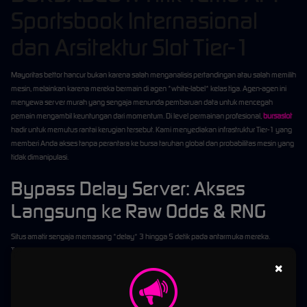
Sportsbook Internasional
dan Arsitektur Slot Tier-1
Mayoritas bettor hancur bukan karena salah menganalisis pertandingan atau salah memilih
mesin, melainkan karena mereka bermain di agen *white-label* kelas tiga. Agen-agen ini
menyewa server murah yang sengaja menunda pembaruan data untuk mencegah
pemain mengambil keuntungan dari momentum. Di level permainan profesional,
bursaslot
hadir untuk memutus rantai kerugian tersebut. Kami menyediakan infrastruktur Tier-1 yang
memberi Anda akses tanpa perantara ke bursa taruhan global dan probabilitas mesin yang
tidak dimanipulasi.
Bypass Delay Server: Akses
Langsung ke Raw Odds & RNG
Situs amatir sengaja memasang *delay* 3 hingga 5 detik pada antarmuka mereka.
Tujuannya sederhana: ketika terjadi penalti atau kartu merah di lapangan, mereka punya
waktu untuk menolak (*reject*) tiket taruhan Anda. Sebagai
situs judi bola
dengan arsitektur
×
premium,
bursaslot
membuang sistem pencekik tersebut. Kami menggunakan koneksi
*WebSocket* dua arah yang memperbarui *odds* secara presisi dalam hitungan milidetik.
Apa yang Anda lihat di layar adalah data *raw* (mentah) yang sama dengan yang dilihat