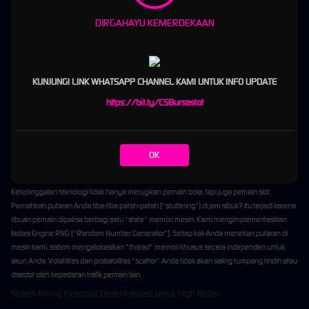
oleh para *oddsmaker* di London atau Makau.
DIRGAHAYU KEMERDEKAAN
Direct Feed API ke Early Market
Sportsbook
KUNJUNGI LINK WHATSAPP CHANNEL KAMI UNTUK INFO UPDATE
Kunci kemenangan telak dalam arena
judi bola
adalah masuk ke pasar sebelum publik
menyadari perubahan formasi tim atau kondisi cuaca. Sistem kami terintegrasi langsung
https://bit.ly/CSBursaslot
melalui *Direct Feed API* ke pusat bursa B2B internasional. Ini memastikan Anda
mendapatkan akses ke *Early Market* dengan *odds* (kei) terbaik sebelum bandar lokal
melakukan penyesuaian (*hedging*). Tidak ada lagi cerita taruhan *Running Ball* yang
ditolak sepihak saat tim Anda sedang menyerang balik.
OK
Isolasi Engine RNG pada Eksekusi Putaran Slot
Ketertinggalan teknologi tidak hanya merugikan pemain bola, tapi juga pemain slot.
Pernahkah putaran Anda tiba-tiba patah-patah (*stuttering*) di jam sibuk? Itu terjadi karena
ribuan pemain dipaksa berbagi satu *state* memori mesin. Kami mengimplementasikan
Isolasi Engine RNG (*Random Number Generator*). Setiap kali Anda menekan putaran di
mesin kami, sistem mengalokasikan *thread* memori khusus secara independen untuk
akun Anda. Volatilitas dan probabilitas *scatter* Anda tidak akan saling tumpang tindih atau
disedot oleh kepadatan trafik pemain lain.
Sistem Kliring Finansial Desentralisasi untuk High Roller