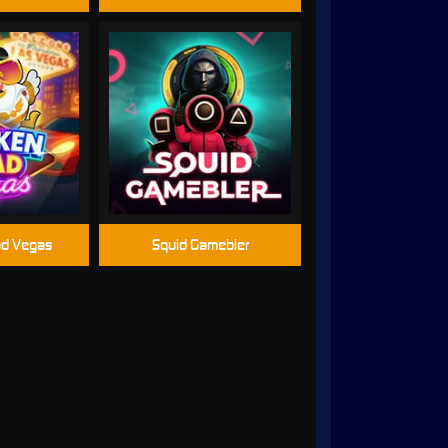
ad Vegas
Squid Gamebler