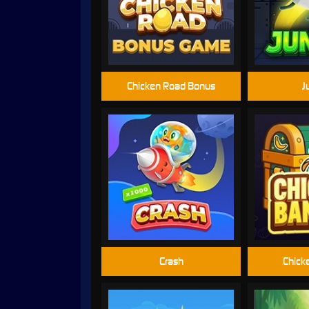
Chicken Road Bonus
J
Crash
Chick