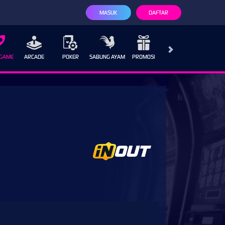
MASUK
DAFTAR
 GAME
ARCADE
POKER
SABUNG AYAM
PROMOSI