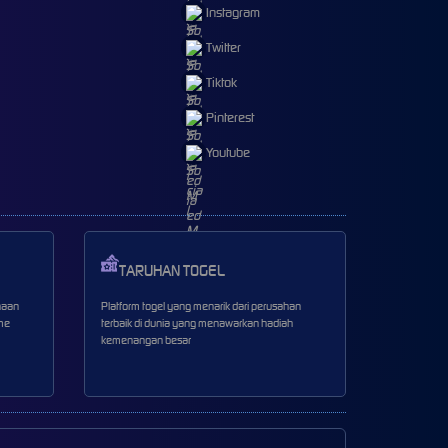
Instagram
Twitter
Tiktok
Pinterest
Youtube
TARUHAN TOGEL
haan
Platform togel yang menarik dari perusahan
ame
terbaik di dunia yang menawarkan hadiah
kemenangan besar