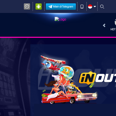
Main di Telegram
HOT