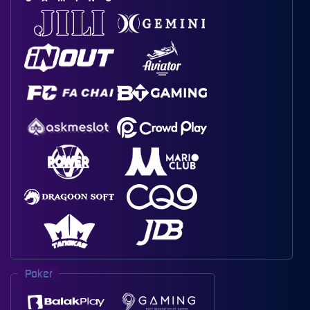
Poker