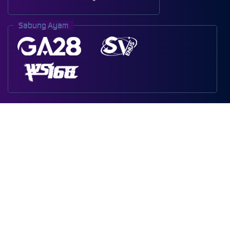
Sabung Ayam