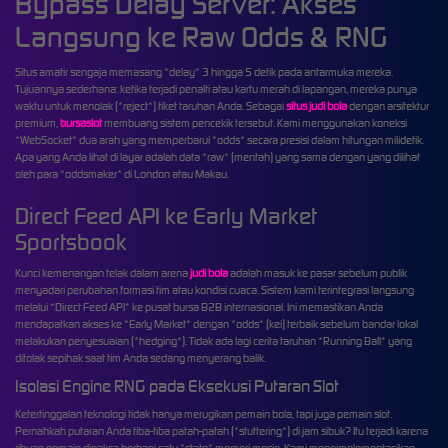
Bypass Delay Server: Akses
Langsung ke Raw Odds & RNG
Situs amatir sengaja memasang *delay* 3 hingga 5 detik pada antarmuka mereka.
Tujuannya sederhana: ketika terjadi penalti atau kartu merah di lapangan, mereka punya
waktu untuk menolak (*reject*) tiket taruhan Anda. Sebagai
situs judi bola
dengan arsitektur
premium,
bursaslot
membuang sistem pencekik tersebut. Kami menggunakan koneksi
*WebSocket* dua arah yang memperbarui *odds* secara presisi dalam hitungan milidetik.
Apa yang Anda lihat di layar adalah data *raw* (mentah) yang sama dengan yang dilihat
oleh para *oddsmaker* di London atau Makau.
Direct Feed API ke Early Market
Sportsbook
Kunci kemenangan telak dalam arena
judi bola
adalah masuk ke pasar sebelum publik
menyadari perubahan formasi tim atau kondisi cuaca. Sistem kami terintegrasi langsung
melalui *Direct Feed API* ke pusat bursa B2B internasional. Ini memastikan Anda
mendapatkan akses ke *Early Market* dengan *odds* (kei) terbaik sebelum bandar lokal
melakukan penyesuaian (*hedging*). Tidak ada lagi cerita taruhan *Running Ball* yang
ditolak sepihak saat tim Anda sedang menyerang balik.
Isolasi Engine RNG pada Eksekusi Putaran Slot
Ketertinggalan teknologi tidak hanya merugikan pemain bola, tapi juga pemain slot.
Pernahkah putaran Anda tiba-tiba patah-patah (*stuttering*) di jam sibuk? Itu terjadi karena
ribuan pemain dipaksa berbagi satu *state* memori mesin. Kami mengimplementasikan