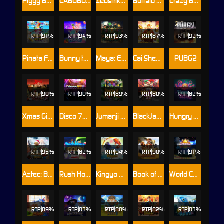
Piggy Bank Gold 2
LABUBU: Fall In Wild
Zeustrike Xmas
Buffalo Rush
Crazy Bounty: Jackpot
RTP
RTP
RTP
93%
RTP
87%
RTP
92%
Pinata Fest
Bunny to the Moon
Maya: Elemental Totem 2
Cai Shen Fortune
PUBG2
RTP
90%
RTP
RTP
89%
RTP
80%
RTP
Xmas Gift Delight
Disco 777
Jumanji Bonanza
BlackJack21
Hungry Slime
RTP
RTP
82%
RTP
94%
RTP
RTP
Aztec: Bonus Hunt 2 Xmas
Rush Hour Gold
Kingyo Riches
Book of Safari
World Cup Final
RTP
RTP
83%
RTP
80%
RTP
RTP
83%