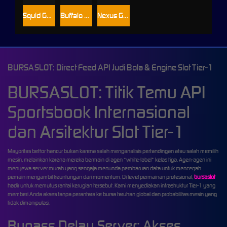
Squid Game 2: Mukunghwa
Buffalo Rush HIGHROLLER
Nexus Gift Delight
BURSASLOT: Direct Feed API Judi Bola & Engine Slot Tier-1
BURSASLOT: Titik Temu API
Sportsbook Internasional
dan Arsitektur Slot Tier-1
Mayoritas bettor hancur bukan karena salah menganalisis pertandingan atau salah memilih
mesin, melainkan karena mereka bermain di agen *white-label* kelas tiga. Agen-agen ini
menyewa server murah yang sengaja menunda pembaruan data untuk mencegah
pemain mengambil keuntungan dari momentum. Di level permainan profesional,
bursaslot
hadir untuk memutus rantai kerugian tersebut. Kami menyediakan infrastruktur Tier-1 yang
memberi Anda akses tanpa perantara ke bursa taruhan global dan probabilitas mesin yang
tidak dimanipulasi.
Bypass Delay Server: Akses