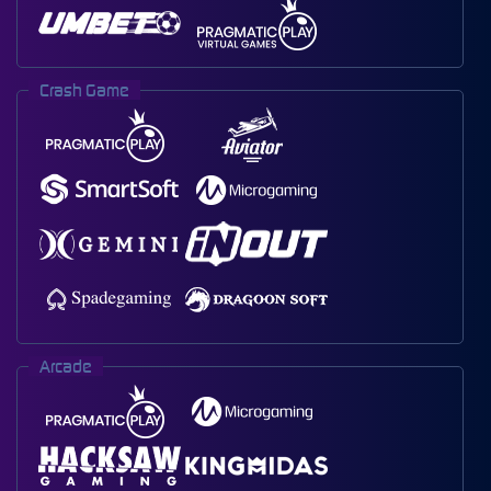
Crash Game
Arcade