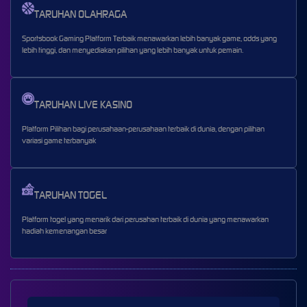
TARUHAN OLAHRAGA
Sportsbook Gaming Platform Terbaik menawarkan lebih banyak game, odds yang
lebih tinggi, dan menyediakan pilihan yang lebih banyak untuk pemain.
TARUHAN LIVE KASINO
Platform Pilihan bagi perusahaan-perusahaan terbaik di dunia, dengan pilihan
variasi game terbanyak
TARUHAN TOGEL
Platform togel yang menarik dari perusahan terbaik di dunia yang menawarkan
hadiah kemenangan besar