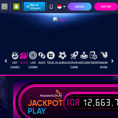
Main di
MASUK
DAFTAR
Telegram
HOT
SLOTS
LIVE
RACE
TOGEL
OLAHRAGA
CRASH
ARCADE
POKER
SABUNG
PROMO
GAMES
CASINO
GAME
AYAM
IDR
12,663,
JACKPOT
PLAY